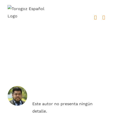
Saltar
al
contenido
javcalderon
Acerca de
Javier
Calderon
Este autor no presenta ningún
detalle.