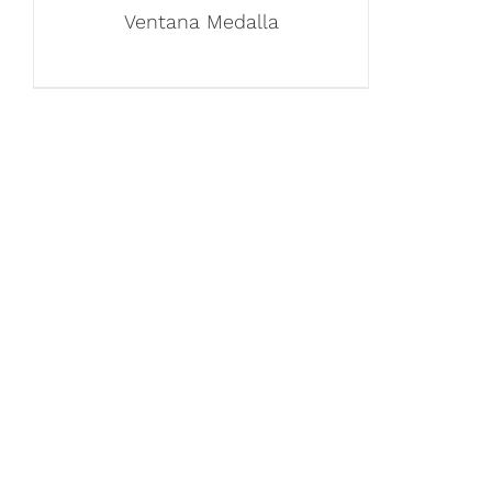
Ventana Medalla
ENLACES
Inicio
Calle San Antonio Abad 2105,
Acerca de 