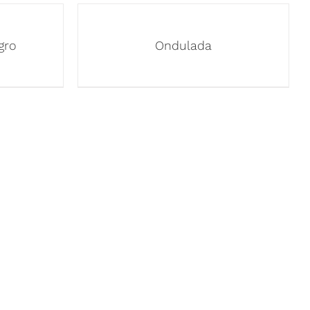
gro
Ondulada
OS