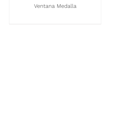
Ventana Medalla
ENLACES
Inicio
Calle San Antonio Abad 2105,
Acerca de 