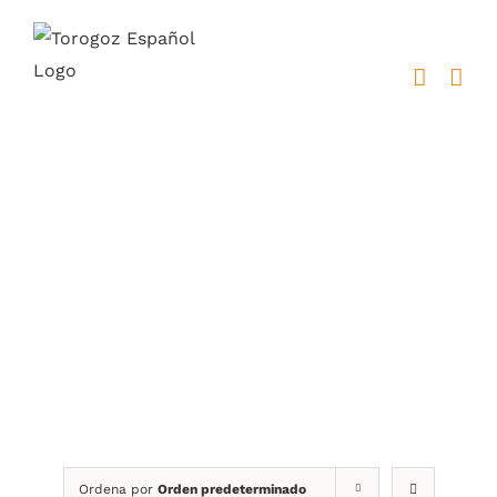
Saltar
al
contenido
Astas y Banderas
Ordena por
Orden predeterminado