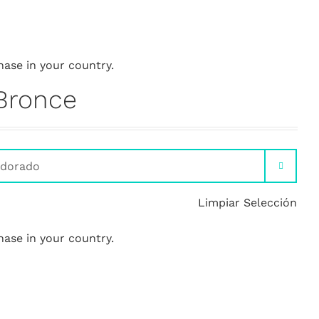
hase in your country.
 Bronce

Limpiar Selección
hase in your country.