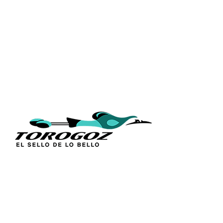
ENLACES
Inicio
Acerca de 
Técnica
Calle San Antonio Abad 2105,
Catálogos
San Salvador, El Salvador, C.A.
Figuras Rel
Tel.:
(503) 2234 7777
Línea Sacr