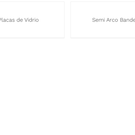
Placas de Vidrio
Semi Arco Band
 RÁPIDOS
NUESTROS PRODUCT