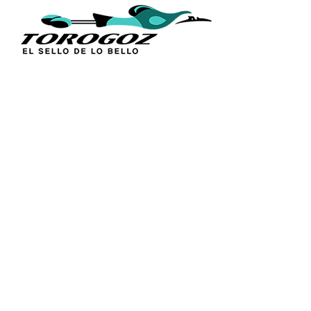
ENLACES
Inicio
Acerca de 
Técnica
Calle San Antonio Abad 2105,
Catálogos
San Salvador, El Salvador, C.A.
Figuras Rel
Tel.:
(503) 2234 7777
Línea Sacr
Distribució
info@torogoz.com
Contáctan
Términos y
Política de
Preguntas 