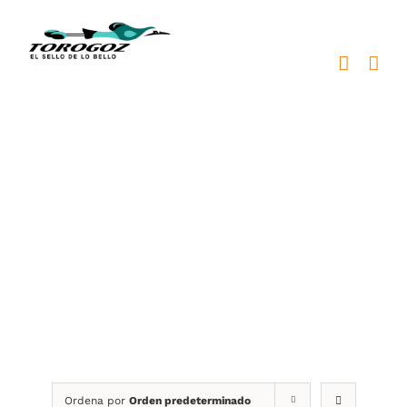
Saltar
al
contenido
Pines, Gafetes y
Promocionales
Ordena por
Orden predeterminado