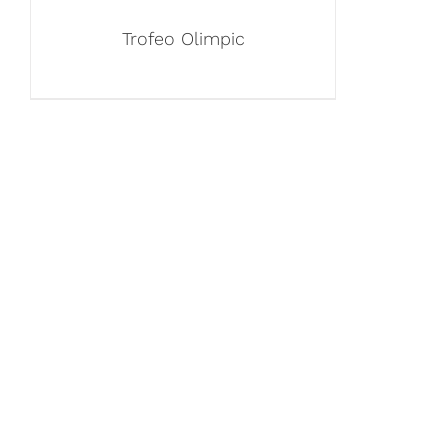
Trofeo Olimpic
ENLACES
Inicio