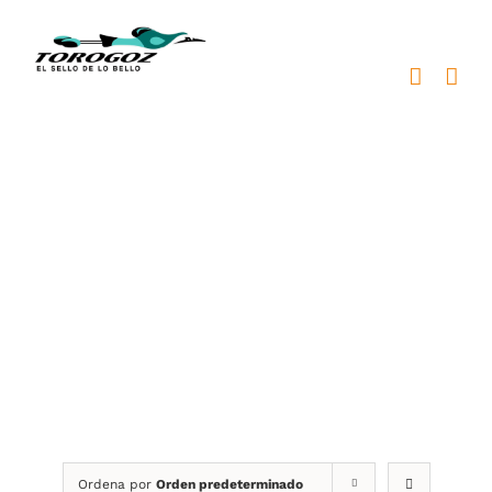
Saltar
al
contenido
pines bronce
Ordena por
Orden predeterminado