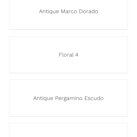
Antique Marco Dorado
Floral 4
Antique Pergamino Escudo