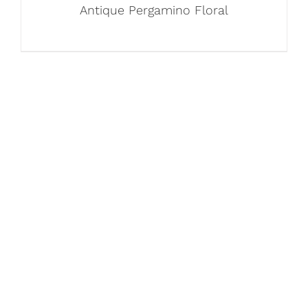
Antique Pergamino Floral