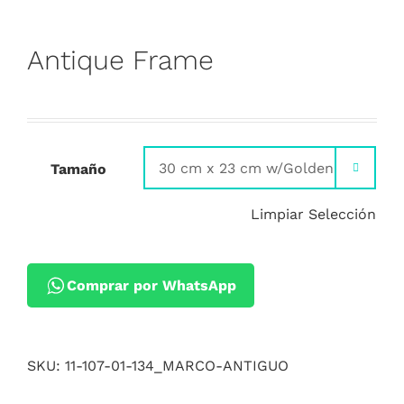
Antique Frame
Tamaño

Limpiar Selección
Comprar por WhatsApp
SKU:
11-107-01-134_MARCO-ANTIGUO