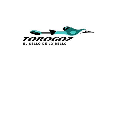
Calle San Antonio Abad 2105,
San Salvador, El Salvador, C.A.
Tel.:
(503) 2234 7777
info@torogoz.com
ENLACES RÁPIDOS