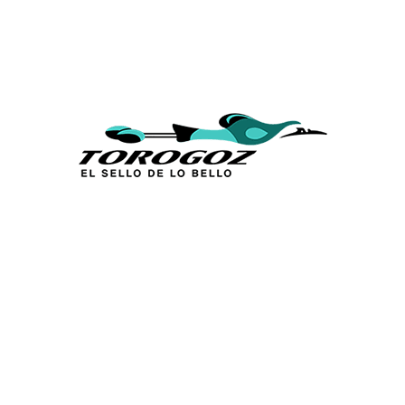
Calle San Antonio Abad 2105,
San Salvador, El Salvador, C.A.
Tel.:
(503) 2234 7777
info@torogoz.com