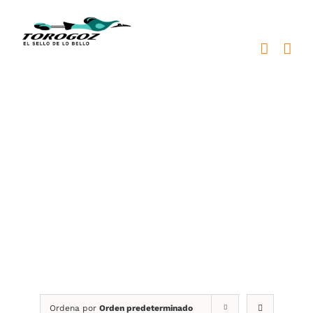
Saltar
al
contenido
Patrióticas
Ordena por
Orden predeterminado