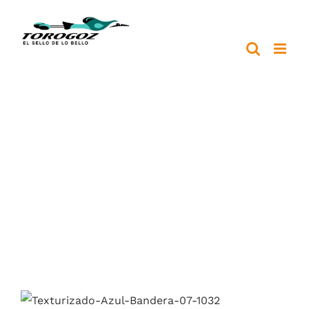
Saltar
al
contenido
Texturizado Azul Bandera