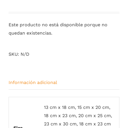
Este producto no está disponible porque no
quedan existencias.
SKU:
N/D
Información adicional
13 cm x 18 cm, 15 cm x 20 cm,
18 cm x 23 cm, 20 cm x 25 cm,
23 cm x 30 cm, 18 cm x 23 cm
Size