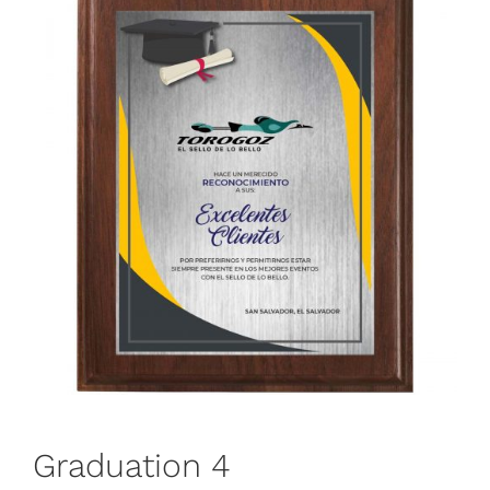
Graduation 4