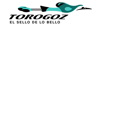
ENLACES
Inicio
Acerca de 
Técnica
Calle San Antonio Abad 2105,
Catálogos
San Salvador, El Salvador, C.A.
Figuras Rel
Tel.:
(503) 2234 7777
Línea Sacr
Distribució
info@torogoz.com
Contáctan
Términos y
Política de
Preguntas 