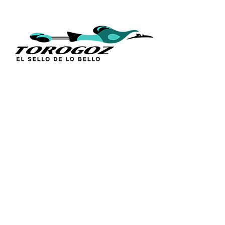
ENLACES
Inicio
Acerca de 
Técnica
Calle San Antonio Abad 2105,
Catálogos
San Salvador, El Salvador, C.A.
Figuras Rel
Tel.:
(503) 2234 7777
Línea Sacr
Distribució
info@torogoz.com
Contáctan
Términos y
Política de
Preguntas 