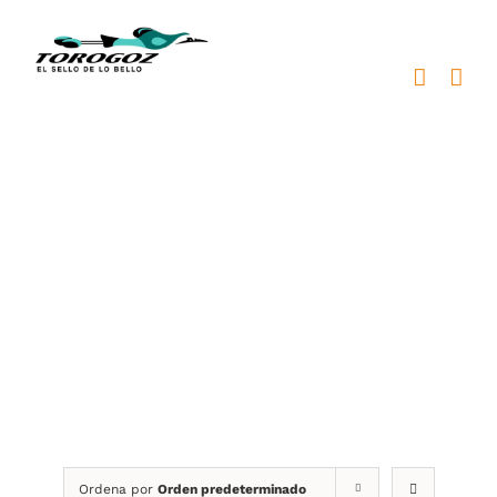
Saltar
al
contenido
Clásicas
Ordena por
Orden predeterminado