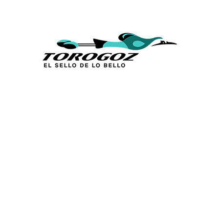
Calle San Antonio Abad 2105,
San Salvador, El Salvador, C.A.
Tel.:
(503) 2234 7777
info@torogoz.com
ENLACES RÁPIDOS