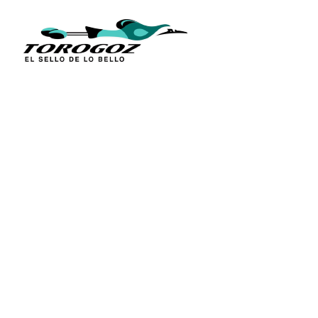
Saltar
al
contenido
Motivacional 4