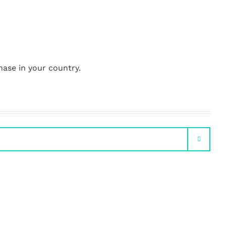
hase in your country.
