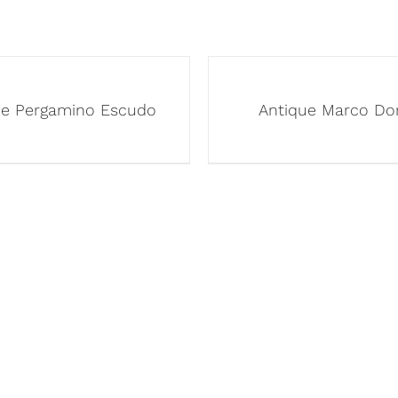
ue Pergamino Escudo
Antique Marco Do