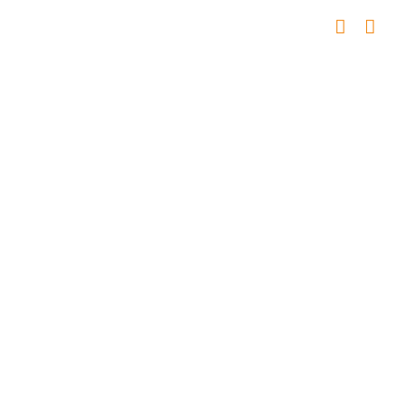
Inicio
Motivacional 4