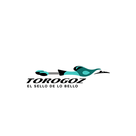
Calle San Antonio Abad 2105,
San Salvador, El Salvador, C.A.
Tel.:
(503) 2234 7777