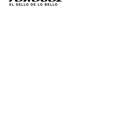
Inicio
Acerca de 
Técnica
Calle San Antonio Abad 2105,
Catálogos
San Salvador, El Salvador, C.A.
Figuras Rel
Tel.:
(503) 2234 7777
Línea Sacr
Distribució
info@torogoz.com
Contáctan
Términos y
Política de
Preguntas 
©2023 Torogoz. El Sello de lo Bello | Todos los Dere