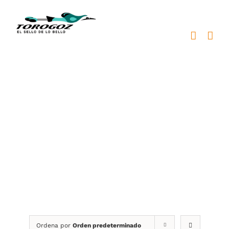
Saltar
al
contenido
trofeos torogoz
Ordena por
Orden predeterminado