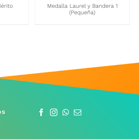
érito
Medalla Laurel y Bandera 1
(Pequeña)
OS