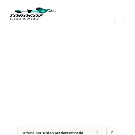
Saltar
al
contenido
medallas
personalizadas
Ordena por
Orden predeterminado