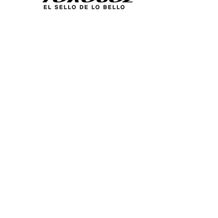
Calle San Antonio Abad 2105,
San Salvador, El Salvador, C.A.
Tel.:
(503) 2234 7777
info@torogoz.com
ENLACES RÁPIDOS
Inicio
Acerca de Nosotros
Técnica
Catálogos