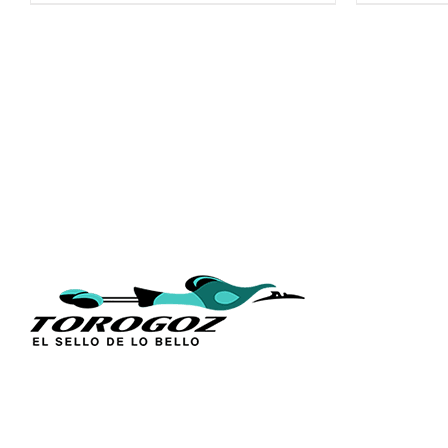
ENLACES
Inicio
Acerca de 
Técnica
Calle San Antonio Abad 2105,
Catálogos
San Salvador, El Salvador, C.A.