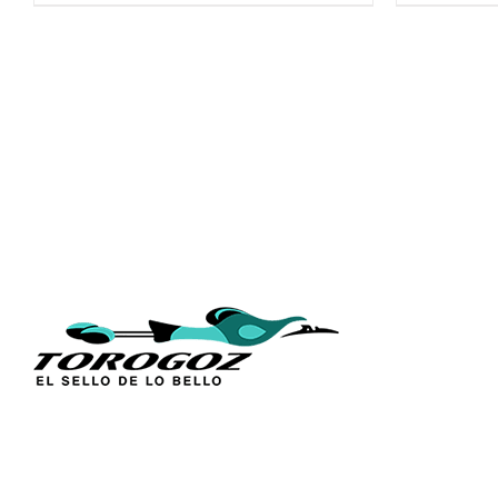
ENLACES
Inicio
Acerca de 
Técnica
Calle San Antonio Abad 2105,
Catálogos
San Salvador, El Salvador, C.A.