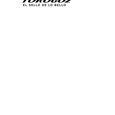
Calle San Antonio Abad 2105,
San Salvador, El Salvador, C.A.
Tel.:
(503) 2234 7777
info@torogoz.com
ENLACES RÁPIDOS
Inicio
Acerca de Nosotros
Técnica
Catálogos