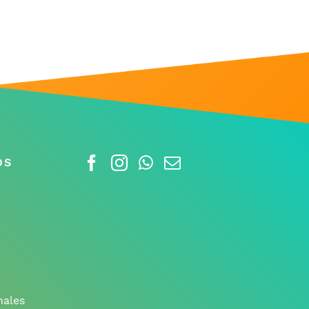
OS
nales