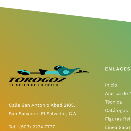
ENLACES
Inicio
Acerca de 
Técnica
Calle San Antonio Abad 2105,
Catálogos
San Salvador, El Salvador, C.A.
Figuras Rel
Tel.:
(503) 2234 7777
Línea Sacr