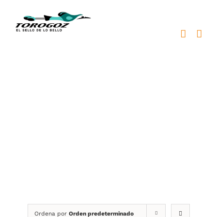
Saltar
al
contenido
Preseas deportivas
Ordena por
Orden predeterminado