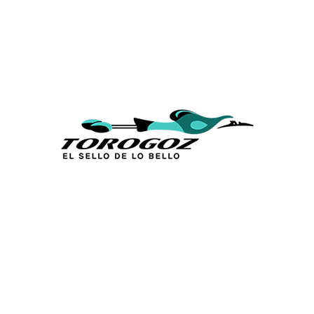
Calle San Antonio Abad 2105,
San Salvador, El Salvador, C.A.
Tel.:
(503) 2234 7777
info@torogoz.com