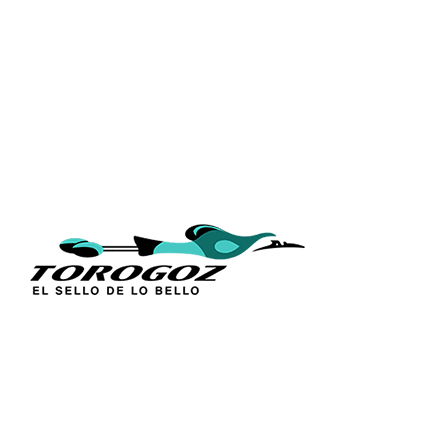
ENLACES
Inicio
Acerca de 
Técnica
Calle San Antonio Abad 2105,
Catálogos
San Salvador, El Salvador, C.A.
Figuras Rel
Tel.:
(503) 2234 7777
Línea Sacr