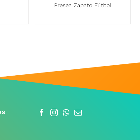
c
Presea Zapato Fútbol
OS