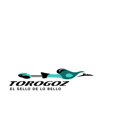
ENLACES
Inicio
Acerca de 
Técnica
Calle San Antonio Abad 2105,
Catálogos
San Salvador, El Salvador, C.A.
Figuras Rel
Tel.:
(503) 2234 7777
Línea Sacr