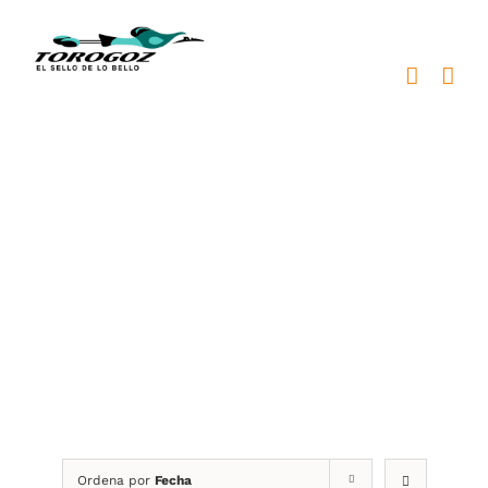
Saltar
al
contenido
medallas en Nicaragua
Ordena por
Fecha